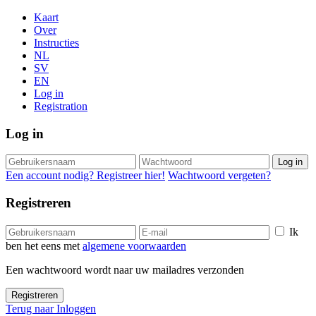
Kaart
Over
Instructies
NL
SV
EN
Log in
Registration
Log in
Log in
Een account nodig? Registreer hier!
Wachtwoord vergeten?
Registreren
Ik
ben het eens met
algemene voorwaarden
Een wachtwoord wordt naar uw mailadres verzonden
Registreren
Terug naar Inloggen