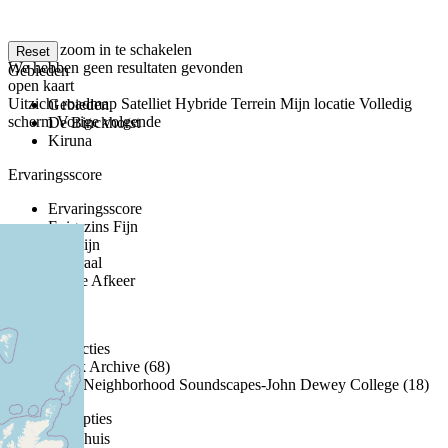
klik om zoom in te schakelen
Reset
We hebben geen resultaten gevonden
Gebieden
open kaart
Uitzicht
roadmap
Satelliet
Hybride
Terrein
Mijn locatie
Volledig
Gebieden
scherm
Vorige
volgende
De Binckhorst
Kiruna
Ervaringsscore
Ervaringsscore
Enigszins Fijn
Erg Fijn
Neutraal
Sterke Afkeer
Collecties
Collecties
Binck Archive (68)
New Neighborhood Soundscapes-John Dewey College (18)
Meer zoekopties
Binnenshuis