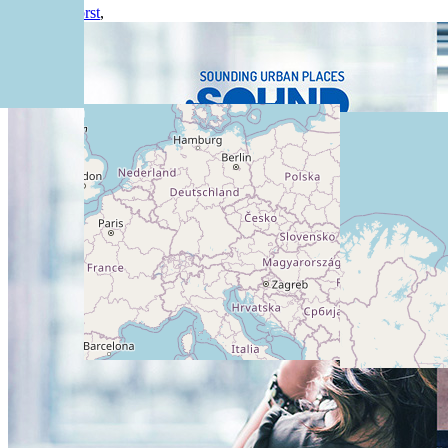
De Binckhorst
,