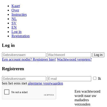
Kaart
Over
Instructies
NL
SV
EN
Log in
Registration
Log in
Log in
Een account nodig? Registreer hier!
Wachtwoord vergeten?
Registreren
Ik
ben het eens met
algemene voorwaarden
Een wachtwoord
wordt naar uw
mailadres
verzonden