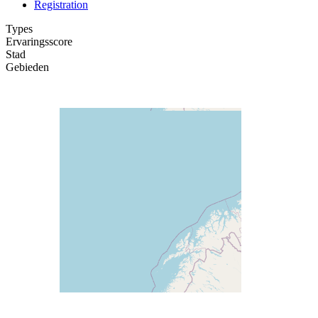
Registration
Types
Ervaringsscore
Stad
Gebieden