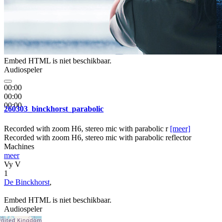
Embed HTML is niet beschikbaar.
Audiospeler
00:00
00:00
00:00
260303_binckhorst_parabolic
Recorded with zoom H6, stereo mic with parabolic r
[meer]
Recorded with zoom H6, stereo mic with parabolic reflector
Machines
meer
Vy V
1
De Binckhorst
,
Embed HTML is niet beschikbaar.
Audiospeler