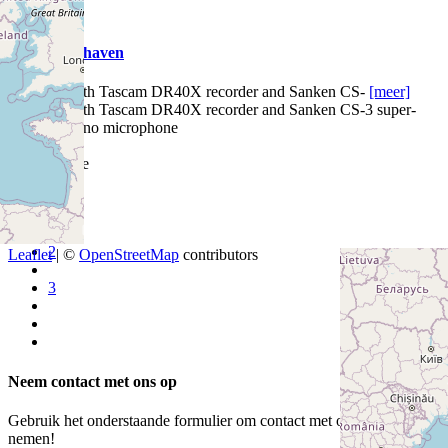
00:00
00:00
00:00
Binckhorsthaven
recorded with Tascam DR40X recorder and Sanken CS-
[meer]
recorded with Tascam DR40X recorder and Sanken CS-3 super-
cardioid mono microphone
meer
Solyoub Lee
1
+
−
2
Leaflet
| ©
OpenStreetMap
contributors
3
Neem contact met ons op
Gebruik het onderstaande formulier om contact met ons op te
nemen!