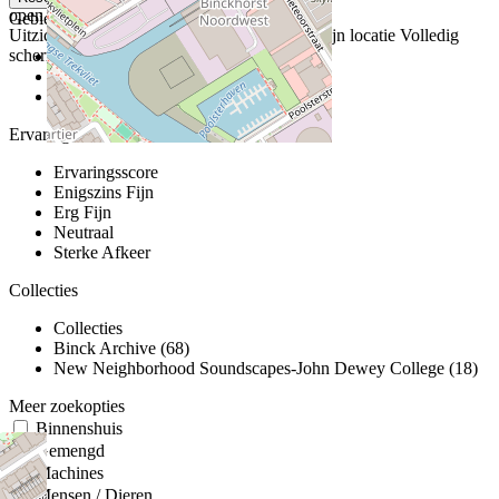
open kaart
Gebieden
Uitzicht
roadmap
Satelliet
Hybride
Terrein
Mijn locatie
Volledig
scherm
Gebieden
De Binckhorst
Kiruna
Ervaringsscore
Ervaringsscore
Enigszins Fijn
Erg Fijn
Neutraal
Sterke Afkeer
Collecties
Collecties
Binck Archive (68)
New Neighborhood Soundscapes-John Dewey College (18)
Meer zoekopties
Binnenshuis
Gemengd
Machines
Mensen / Dieren