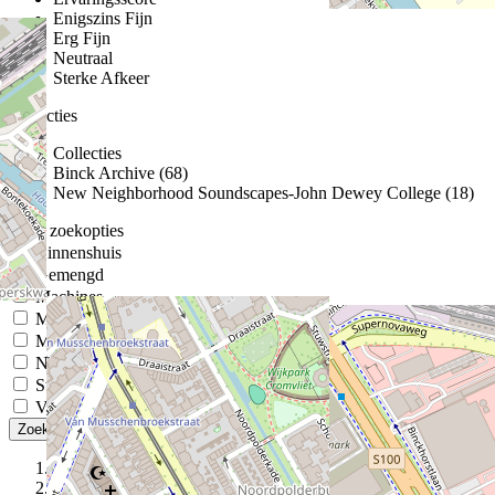
Enigszins Fijn
Erg Fijn
Neutraal
Sterke Afkeer
Collecties
Collecties
Binck Archive (68)
New Neighborhood Soundscapes-John Dewey College (18)
Meer zoekopties
Binnenshuis
Gemengd
Machines
Mensen / Dieren
Muziek
Natuur / Weer
Stilte
Verkeer
we hebben gevonden
0
uitslagen
Zoeken naar geluiden
Kaart
Damin – The neighborhood as a concert hall