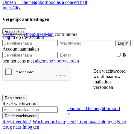
Dipesh – The neighborhood as a concert hall
Inter-City
Vergelijk aanbiedingen
+
−
Vergelijken
Leaflet
| ©
OpenStreetMap
contributors
Log in op uw account
Log in
Account aanmaken
Ik
ben het eens met
algemene voorwaarden
Een wachtwoord
wordt naar uw
mailadres
verzonden
Registreren
Reset wachtwoord
Damin – The neighborhood
×
Reset wachtwoord
Registreer hier!
Wachtwoord vergeten?
Terug naar Inloggen
Keer
terug naar Inloggen