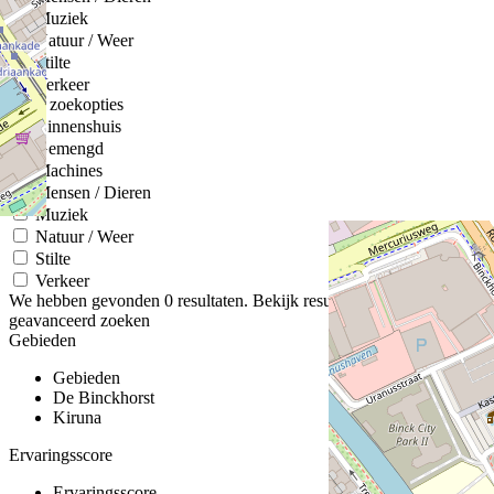
Muziek
Natuur / Weer
Stilte
Verkeer
Meer zoekopties
Binnenshuis
Gemengd
Machines
Mensen / Dieren
Muziek
Natuur / Weer
Stilte
Verkeer
We hebben gevonden
0
resultaten.
Bekijk resultaten
geavanceerd zoeken
Gebieden
Gebieden
De Binckhorst
Kiruna
Ervaringsscore
Ervaringsscore