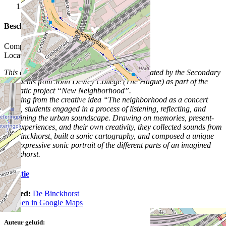
Beschrijving
Composer: Damin
Location: Bridge at school
This collection of sound compositions was created by the Secondary
1 students from John Dewey College (The Hague) as part of the
thematic project “New Neighborhood”.
Working from the creative idea “The neighborhood as a concert
hall”, students engaged in a process of listening, reflecting, and
imagining the urban soundscape. Drawing on memories, present-
day experiences, and their own creativity, they collected sounds from
De Binckhorst, built a sonic cartography, and composed a unique
and expressive sonic portrait of the different parts of an imagined
Binckhorst.
Locatie
Gebied:
De Binckhorst
Openen in Google Maps
Auteur geluid: