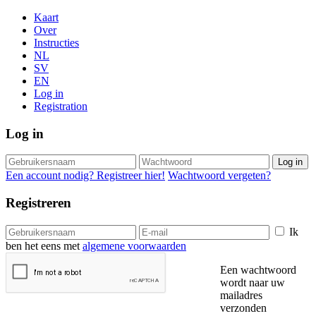
Kaart
Over
Instructies
NL
SV
EN
Log in
Registration
Log in
Log in
Een account nodig? Registreer hier!
Wachtwoord vergeten?
Registreren
Ik
ben het eens met
algemene voorwaarden
Een wachtwoord
wordt naar uw
mailadres
verzonden